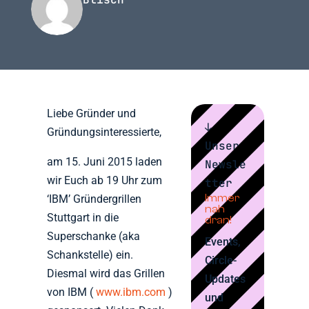
Liebe Gründer und
↓
Gründungsinteressierte,
Unser
am 15. Juni 2015 laden
Newsle
wir Euch ab 19 Uhr zum
tter
Immer
‘IBM’ Gründergrillen
nah
Stuttgart in die
dran!
Superschanke (aka
Events,
Schankstelle) ein.
Circle-
Diesmal wird das Grillen
Updates
von IBM (
www.ibm.com
)
und