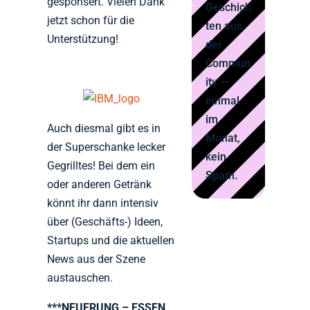
gesponsert. Vielen Dank
Geschich
jetzt schon für die
ten aus
Unterstützung!
der
Commun
ity —
einmal
im
Auch diesmal gibt es in
Monat,
der Superschanke lecker
kein
Gegrilltes! Bei dem ein
Spam.
oder anderen Getränk
könnt ihr dann intensiv
über (Geschäfts-) Ideen,
Startups und die aktuellen
News aus der Szene
austauschen.
***NEUERUNG – ESSEN