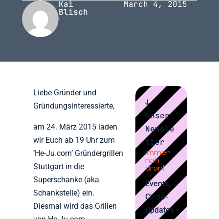
Kai
March 4, 2015
Blisch
Liebe Gründer und
↓
Gründungsinteressierte,
Unser
am 24. März 2015 laden
Newsle
wir Euch ab 19 Uhr zum
tter
Immer
‘He-Ju.com’ Gründergrillen
nah
Stuttgart in die
dran!
Superschanke (aka
Events,
Schankstelle) ein.
Circle-
Diesmal wird das Grillen
Updates