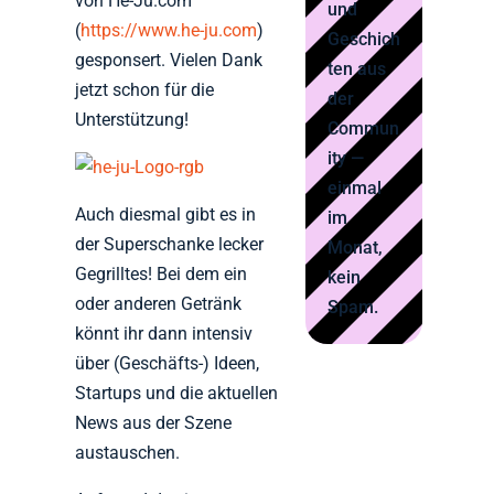
von He-Ju.com
und
(
https://www.he-ju.com
)
Geschich
gesponsert. Vielen Dank
ten aus
jetzt schon für die
der
Unterstützung!
Commun
ity —
einmal
Auch diesmal gibt es in
im
der Superschanke lecker
Monat,
Gegrilltes! Bei dem ein
kein
oder anderen Getränk
Spam.
könnt ihr dann intensiv
über (Geschäfts-) Ideen,
Startups und die aktuellen
News aus der Szene
austauschen.