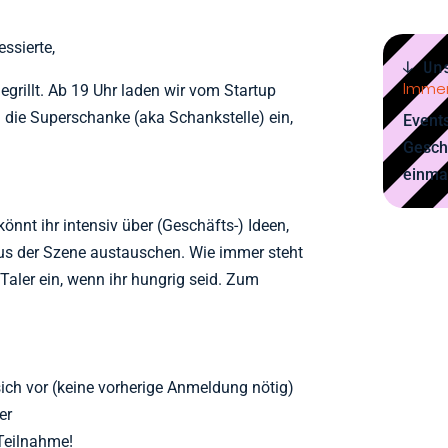
ssierte,
↓ Un
Immer
grillt. Ab 19 Uhr laden wir vom Startup
in die Superschanke (aka Schankstelle) ein,
Events
Gesch
einma
önnt ihr intensiv über (Geschäfts-) Ideen,
aus der Szene austauschen. Wie immer steht
ar Taler ein, wenn ihr hungrig seid. Zum
 sich vor (keine vorherige Anmeldung nötig)
er
Teilnahme!