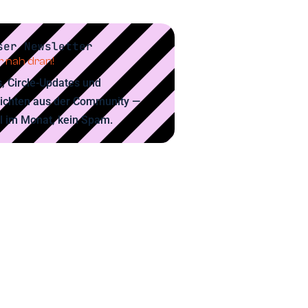
ser Newsletter
 nah dran!
, Circle-Updates und
ichten aus der Community —
l im Monat, kein Spam.