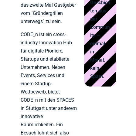
Geschich
das zweite Mal Gastgeber
ten aus
vom ´Gründergrillen
der
unterwegs´ zu sein.
Commun
CODE_n ist ein cross-
ity —
industry Innovation Hub
einmal
für digitale Pioniere,
im
Startups und etablierte
Monat,
Unternehmen. Neben
kein
Events, Services und
Spam.
einem Startup-
Wettbewerb, bietet
CODE_n mit den SPACES
in Stuttgart unter anderem
innovative
Räumlichkeiten. Ein
Besuch lohnt sich also