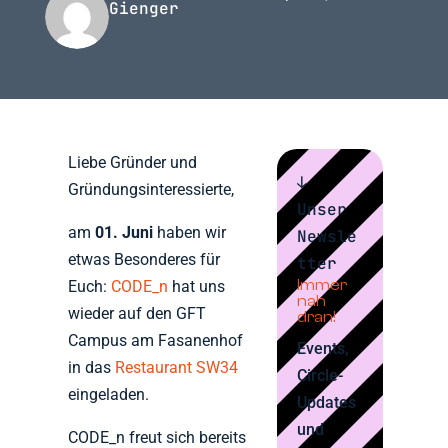
Gienger
Liebe Gründer und
↓
Gründungsinteressierte,
Unser
am
01. Juni
haben wir
Newsle
etwas Besonderes für
tter
Immer
Euch:
CODE_n
hat uns
nah
wieder auf den GFT
dran!
Campus am Fasanenhof
Events,
in das
Restaurant SW34
Circle-
eingeladen.
Updates
und
CODE_n freut sich bereits