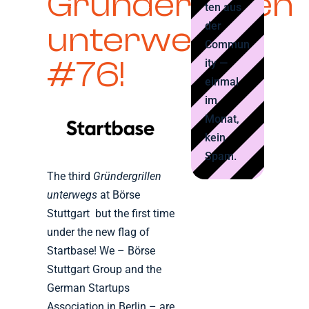
Gründergrillen
ten aus
der
unterwegs
Commun
#76
!
ity —
einmal
im
Monat,
kein
Spam.
The third
Gründergrillen
unterwegs
at Börse
Stuttgart but the first time
under the new flag of
Startbase! We – Börse
Stuttgart Group and the
German Startups
Association in Berlin – are