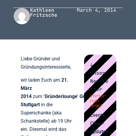
Kathleen
March 4, 2014
Fritzsche
Liebe Gründer und
↓
Gründungsinteressierte,
Unser
wir laden Euch am
21.
Newsle
März
tter
Immer
2014
zum
‘Gründerlounge’ Gründergrillen
nah
Stuttgart
in die
dran!
Superschanke (aka
Events,
Schankstelle) ab 19 Uhr
Circle-
ein. Diesmal wird das
Updates