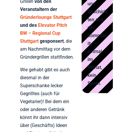
Grillen
von den
und
Veranstaltern der
Geschich
Gründerlounge Stuttgart
ten aus
und des
Elevator Pitch
der
BW – Regional Cup
Commun
Stuttgart
gesponsert
, die
ity —
am Nachmittag vor dem
einmal
Gründergrillen stattfinden.
im
Monat,
Wie gehabt gibt es auch
kein
diesmal in der
Spam.
Superschanke lecker
Gegrilltes (auch für
Vegetarier)! Bei dem ein
oder anderen Getränk
könnt ihr dann intensiv
über (Geschäfts) Ideen