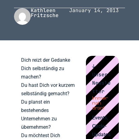
Kathleen
January 14, 2013
Fritzsche
Dich reizt der Gedanke
↓
Dich selbständig zu
Unser
machen?
Newsle
Du hast Dich vor kurzem
tter
selbständig gemacht?
Immer
Du planst ein
nah
dran!
bestehendes
Events,
Unternehmen zu
Circle-
übernehmen?
Updates
Du möchtest Dich