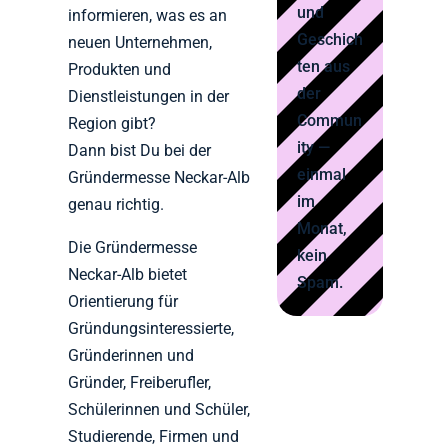
und
informieren, was es an
Geschich
neuen Unternehmen,
ten aus
Produkten und
der
Dienstleistungen in der
Commun
Region gibt?
ity —
Dann bist Du bei der
einmal
Gründermesse Neckar-Alb
im
genau richtig.
Monat,
Die Gründermesse
kein
Neckar-Alb bietet
Spam.
Orientierung für
Gründungsinteressierte,
Gründerinnen und
Gründer, Freiberufler,
Schülerinnen und Schüler,
Studierende, Firmen und