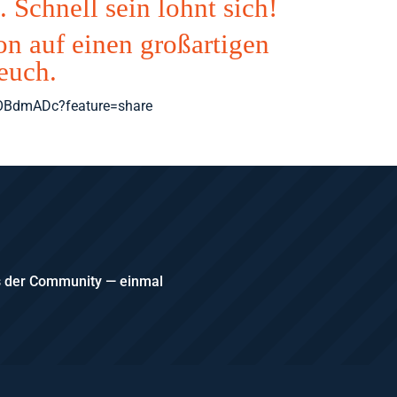
. Schnell sein lohnt sich!
on auf einen großartigen
euch.
4OBdmADc?feature=share
us der Community — einmal