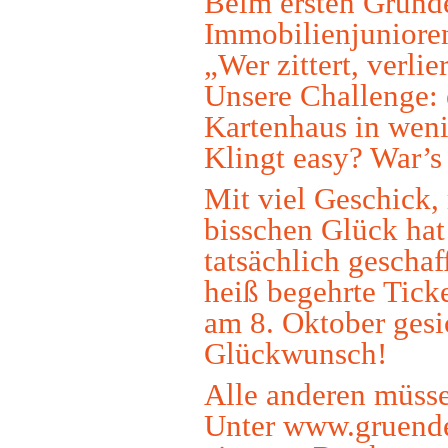
Beim ersten Gründe
Immobilienjunioren
„Wer zittert, verli
Unsere Challenge: 
Kartenhaus in weni
Klingt easy? War’s 
Mit viel Geschick,
bisschen Glück hat
tatsächlich geschaf
heiß begehrte Tick
am 8. Oktober gesi
Glückwunsch!
Alle anderen müsse
Unter
www.gruend