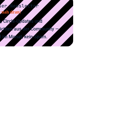
ser Newsletter
 nah dran!
, Circle-Updates und
ichten aus der Community —
l im Monat, kein Spam.