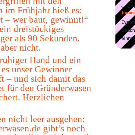
rgrillen mit den
↓ Un
 im Frühjahr hieß es:
Immer
ert – wer baut, gewinnt!“
Events
ein dreistöckiges
Gesch
ger als 90 Sekunden.
einma
aber nicht.
 ruhiger Hand und ein
 es unser Gewinner
ft – und sich damit das
et für den Gründerwasen
chert. Herzlichen
n nicht leer ausgehen:
erwasen.de
gibt’s noch