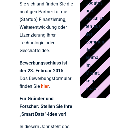
Updates
Sie sich und finden Sie die
und
richtigen Partner für die
Geschich
(Startup) Finanzierung,
ten aus
Weiterentwicklung oder
der
Lizenzierung Ihrer
Commun
Technologie oder
ity —
Geschäftsidee.
einmal
Bewerbungsschluss ist
im
der 23. Februar 2015
.
Monat,
Das Bewerbungsformular
kein
finden Sie
hier
.
Spam.
Für Gründer und
Forscher: Stellen Sie Ihre
„Smart Data“-Idee vor!
In diesem Jahr steht das