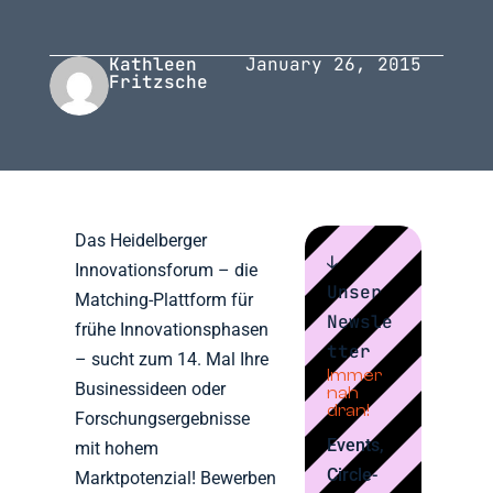
Kathleen
January 26, 2015
Fritzsche
Das Heidelberger
↓
Innovationsforum – die
Unser
Matching-Plattform für
Newsle
frühe Innovationsphasen
tter
– sucht zum 14. Mal Ihre
Immer
Businessideen oder
nah
dran!
Forschungsergebnisse
Events,
mit hohem
Circle-
Marktpotenzial! Bewerben