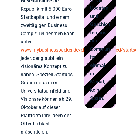
Geschäftsidee
der
Updates
Republik mit 5.000 Euro
und
Startkapital und einem
Geschich
zweitägigen Business
ten aus
Camp.* Teilnehmen kann
der
unter
Commun
www.mybusinessbacker.de/challengeaccepted/startse
ity —
jeder, der glaubt, ein
einmal
visionäres Konzept zu
im
haben. Speziell Startups,
Monat,
Gründer aus dem
kein
Universitätsumfeld und
Spam.
Visionäre können ab 29.
Oktober auf dieser
Plattform ihre Ideen der
Öffentlichkeit
präsentieren.