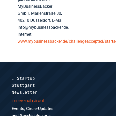
MyBusinessBacker
GmbH, Marienstraße 30,
40210 Düsseldorf, E-Mail:
info@mybusinessbacker.de,
Internet:
www.mybusinessbacker.de/challengeaccepted/startse
↓ Startup
Stuttgart
Newsletter
Immer nah dran!
Events, Circle-Updates
und Geschichten aus