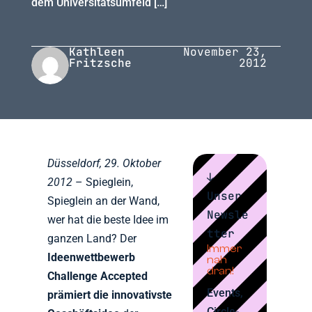
dem Universitätsumfeld […]
Kathleen
November 23,
Fritzsche
2012
Düsseldorf, 29. Oktober
↓
2012
– Spieglein,
Unser
Spieglein an der Wand,
Newsle
wer hat die beste Idee im
tter
ganzen Land? Der
Immer
Ideenwettbewerb
nah
dran!
Challenge Accepted
Events,
prämiert die innovativste
Circle-