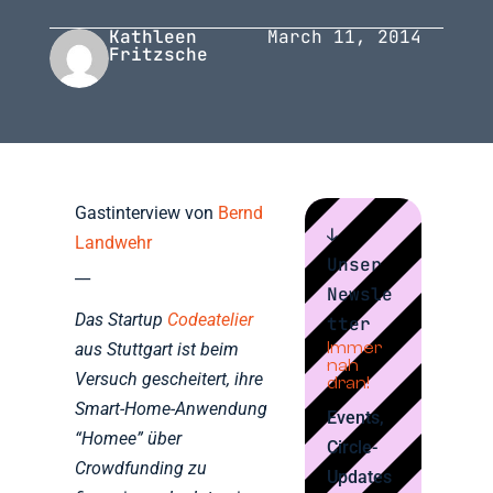
Kathleen
March 11, 2014
Fritzsche
Gastinterview von
Bernd
↓
Landwehr
Unser
__
Newsle
Das Startup
Codeatelier
tter
Immer
aus Stuttgart ist beim
nah
Versuch gescheitert, ihre
dran!
Smart-Home-Anwendung
Events,
“Homee” über
Circle-
Crowdfunding zu
Updates