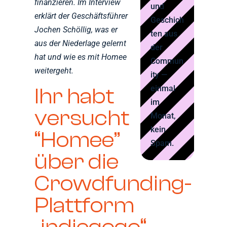
finanzieren. Im Interview
und
erklärt der Geschäftsführer
Geschich
Jochen Schöllig, was er
ten aus
aus der Niederlage gelernt
der
hat und wie es mit Homee
Commun
weitergeht.
ity —
einmal
Ihr habt
im
versucht
Monat,
kein
“Homee”
Spam.
über die
Crowdfunding-
Plattform