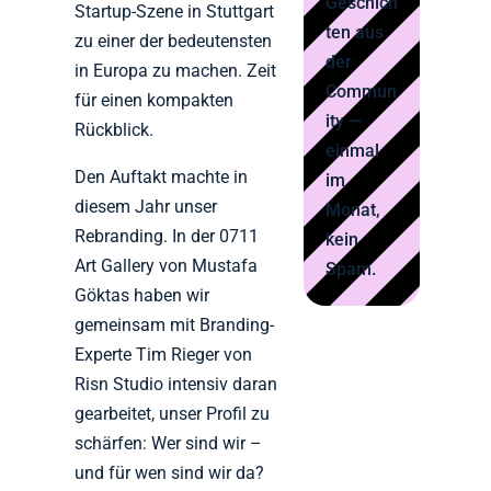
Geschich
Startup-Szene in Stuttgart
ten aus
zu einer der bedeutensten
der
in Europa zu machen. Zeit
Commun
für einen kompakten
ity —
Rückblick.
einmal
Den Auftakt machte in
im
diesem Jahr unser
Monat,
Rebranding. In der 0711
kein
Art Gallery von Mustafa
Spam.
Göktas haben wir
gemeinsam mit Branding-
Experte Tim Rieger von
Risn Studio intensiv daran
gearbeitet, unser Profil zu
schärfen: Wer sind wir –
und für wen sind wir da?