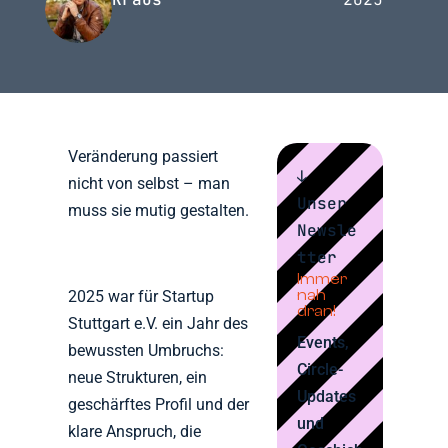
Veränderung passiert
↓
nicht von selbst – man
Unser
muss sie mutig gestalten.
Newsle
tter
Immer
nah
2025 war für Startup
dran!
Stuttgart e.V. ein Jahr des
Events,
bewussten Umbruchs:
Circle-
neue Strukturen, ein
Updates
geschärftes Profil und der
und
klare Anspruch, die