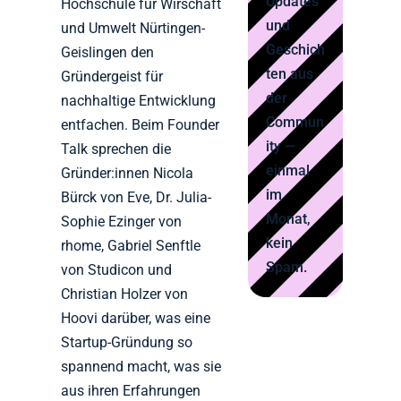
Updates
Hochschule für Wirschaft
und
und Umwelt Nürtingen-
Geschich
Geislingen den
ten aus
Gründergeist für
der
nachhaltige Entwicklung
Commun
entfachen. Beim Founder
ity —
Talk sprechen die
einmal
Gründer:innen Nicola
im
Bürck von Eve, Dr. Julia-
Monat,
Sophie Ezinger von
kein
rhome, Gabriel Senftle
Spam.
von Studicon und
Christian Holzer von
Hoovi darüber, was eine
Startup-Gründung so
spannend macht, was sie
aus ihren Erfahrungen