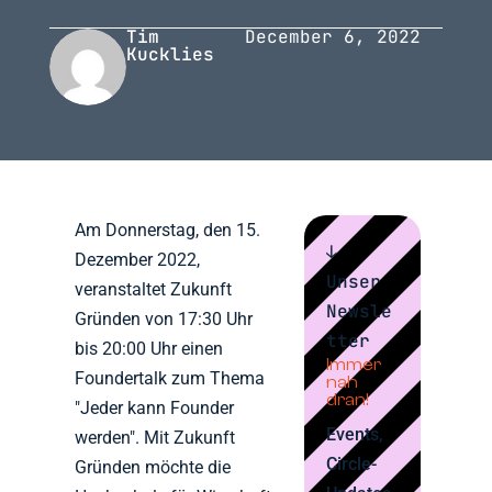
Tim
December 6, 2022
Kucklies
Am Donnerstag, den 15.
↓
Dezember 2022,
Unser
veranstaltet Zukunft
Newsle
Gründen von 17:30 Uhr
tter
bis 20:00 Uhr einen
Immer
Foundertalk zum Thema
nah
dran!
"Jeder kann Founder
Events,
werden". Mit Zukunft
Circle-
Gründen möchte die