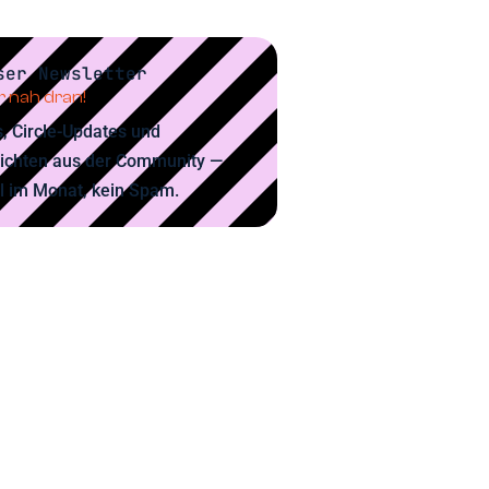
ser Newsletter
 nah dran!
, Circle-Updates und
ichten aus der Community —
l im Monat, kein Spam.