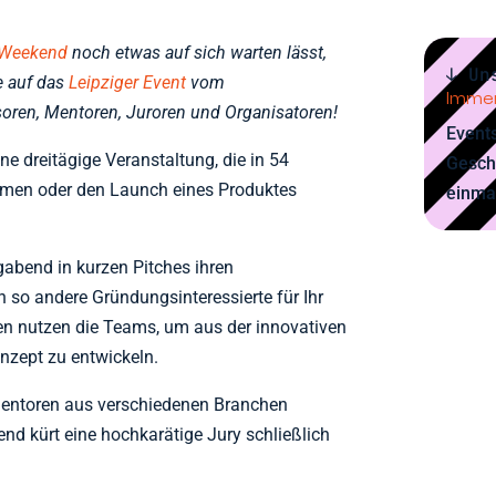
p Weekend
noch etwas auf sich warten lässt,
↓ Un
e auf das
Leipziger Event
vom
Immer
soren, Mentoren, Juroren und Organisatoren!
Events
ne dreitägige Veranstaltung, die in 54
Gesch
ehmen oder den Launch eines Produktes
einma
gabend in kurzen Pitches ihren
o andere Gründungsinteressierte für Ihr
n nutzen die Teams, um aus der innovativen
nzept zu entwickeln.
entoren aus verschiedenen Branchen
nd kürt eine hochkarätige Jury schließlich