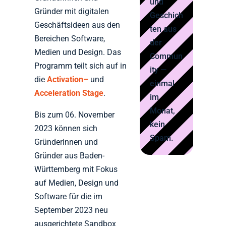
und
Gründer mit digitalen
Geschich
Geschäftsideen aus den
ten aus
Bereichen Software,
der
Medien und Design. Das
Commun
Programm teilt sich auf in
ity —
die
Activation–
und
einmal
Acceleration Stage
.
im
Monat,
Bis zum 06. November
kein
2023 können sich
Spam.
Gründerinnen und
Gründer aus Baden-
Württemberg mit Fokus
auf Medien, Design und
Software für die im
September 2023 neu
ausgerichtete Sandbox