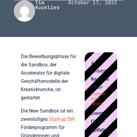
Tim
October 17, 2023
Kucklies
Die Bewerbungsphase für
↓
die Sandbox, der
Unser
Accelerator für digitale
Newsle
Geschäftsmodelle der
tter
Kreativbranche, ist
Immer
gestartet.
nah
dran!
Die New Sandbox ist ein
Events,
zweistufiges
Start-up BW
Circle-
Förderprogramm für
Updates
Gründerinnen und