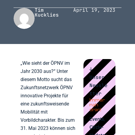
Tim
April 19, 2023
Kucklies
„Wie sieht der ÖPNV im
↓
Jahr 2030 aus?“ Unter
Unser
diesem Motto sucht das
Newsle
Zukunftsnetzwerk ÖPNV
tter
innovative Projekte für
Immer
eine zukunftsweisende
nah
dran!
Mobilität mit
Events,
Vorbildcharakter. Bis zum
Circle-
31. Mai 2023 können sich