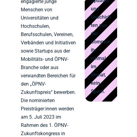
Updates
engagierte junge
und
Menschen von
Geschich
Universitäten und
ten aus
Hochschulen,
der
Berufsschulen, Vereinen,
Commun
Verbänden und Initiativen
ity —
sowie Startups aus der
einmal
Mobilitäts- und ÖPNV-
im
Branche oder aus
Monat,
verwandten Bereichen für
kein
den „ÖPNV-
Spam.
Zukunftspreis“ bewerben.
Die nominierten
Preisträger:innen werden
am 5. Juli 2023 im
Rahmen des 1. ÖPNV-
Zukunftskongress in