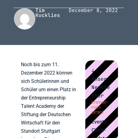
Tim
December 8, 2022
Kucklies
Noch bis zum 11.
↓
Dezember 2022 können
Unser
sich Schülerinnen und
Newsle
Schüler um einen Platz in
tter
der Entrepreneurship
Immer
Talent Academy der
nah
dran!
Stiftung der Deutschen
Events,
Wirtschaft für den
Circle-
Standort Stuttgart