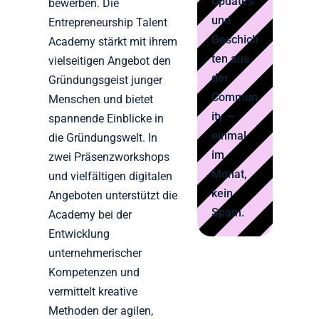
Updates
bewerben. Die
und
Entrepreneurship Talent
Geschich
Academy stärkt mit ihrem
ten aus
vielseitigen Angebot den
der
Gründungsgeist junger
Commun
Menschen und bietet
ity —
spannende Einblicke in
einmal
die Gründungswelt. In
im
zwei Präsenzworkshops
Monat,
und vielfältigen digitalen
kein
Angeboten unterstützt die
Spam.
Academy bei der
Entwicklung
unternehmerischer
Kompetenzen und
vermittelt kreative
Methoden der agilen,