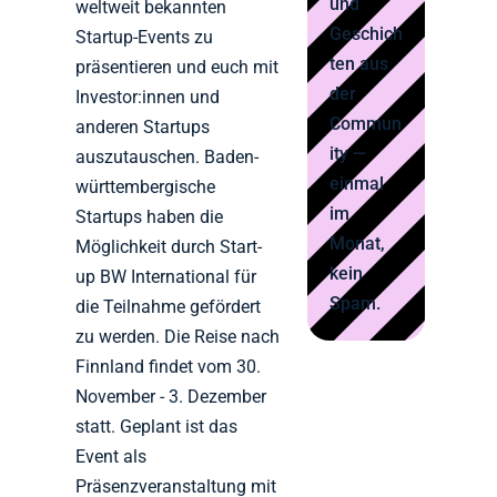
und
weltweit bekannten
Geschich
Startup-Events zu
ten aus
präsentieren und euch mit
der
Investor:innen und
Commun
anderen Startups
ity —
auszutauschen. Baden-
einmal
württembergische
im
Startups haben die
Monat,
Möglichkeit durch Start-
kein
up BW International für
Spam.
die Teilnahme gefördert
zu werden. Die Reise nach
Finnland findet vom 30.
November - 3. Dezember
statt. Geplant ist das
Event als
Präsenzveranstaltung mit