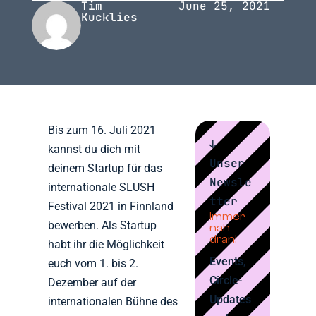
Tim
June 25, 2021
Kucklies
Bis zum 16. Juli 2021
↓
kannst du dich mit
Unser
deinem Startup für das
Newsle
internationale SLUSH
tter
Festival 2021 in Finnland
Immer
bewerben. Als Startup
nah
dran!
habt ihr die Möglichkeit
Events,
euch vom 1. bis 2.
Circle-
Dezember auf der
Updates
internationalen Bühne des