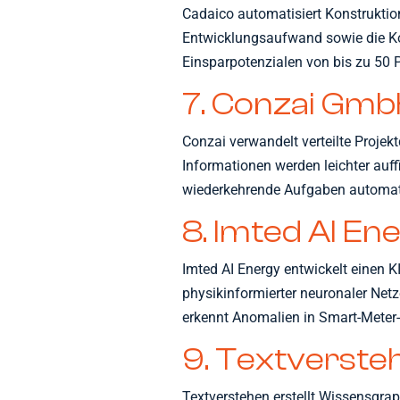
Cadaico automatisiert Konstruktio
Entwicklungsaufwand sowie die Ko
Einsparpotenzialen von bis zu 50 
7. Conzai Gm
Conzai verwandelt verteilte Projekt
Informationen werden leichter auffi
wiederkehrende Aufgaben automati
8. Imted AI En
Imted AI Energy entwickelt einen K
physikinformierter neuronaler Net
erkennt Anomalien in Smart-Meter-
9. Textverst
Textverstehen erstellt Wissensgrap