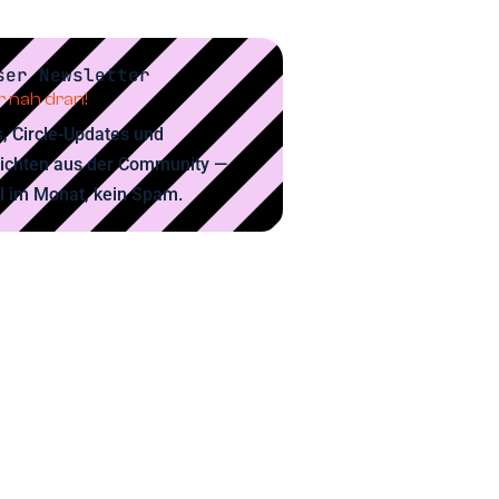
ser Newsletter
 nah dran!
, Circle-Updates und
ichten aus der Community —
l im Monat, kein Spam.