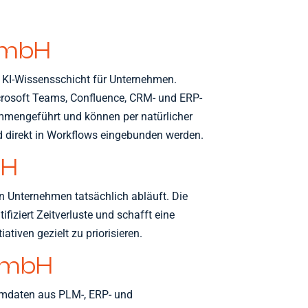
 GmbH
e KI-Wissensschicht für Unternehmen.
crosoft Teams, Confluence, CRM- und ERP-
mmengeführt und können per natürlicher
d direkt in Workflows eingebunden werden.
bH
in Unternehmen tatsächlich abläuft. Die
ifiziert Zeitverluste und schafft eine
ativen gezielt zu priorisieren.
 GmbH
mmdaten aus PLM-, ERP- und