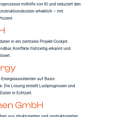
nsprozesse mithilfe von KI und reduziert den
nstruktionskosten erheblich – mit
Prozent.
bH
daten in ein zentrales Projekt-Cockpit.
ndbar, Konflikte frühzeitig erkannt und
siert.
ergy
I-Energieassistenten auf Basis
ze. Die Lösung erstellt Lastprognosen und
Daten in Echtzeit.
ehen GmbH
hen aus strukturierten und unstrukturierten