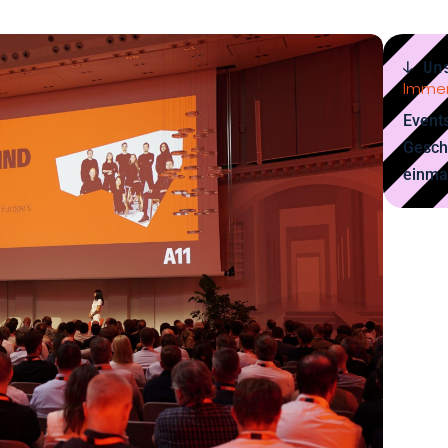
↓ Un
Immer
Events
Gesch
einma