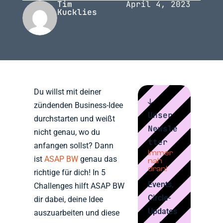
Tim
April 4, 2023
Kucklies
Du willst mit deiner
↓
zündenden Business-Idee
Unser
durchstarten und weißt
Newsle
nicht genau, wo du
tter
anfangen sollst? Dann
Immer
ist
ASAP BW
genau das
nah
dran!
richtige für dich! In 5
Events,
Challenges hilft ASAP BW
Circle-
dir dabei, deine Idee
Updates
auszuarbeiten und diese