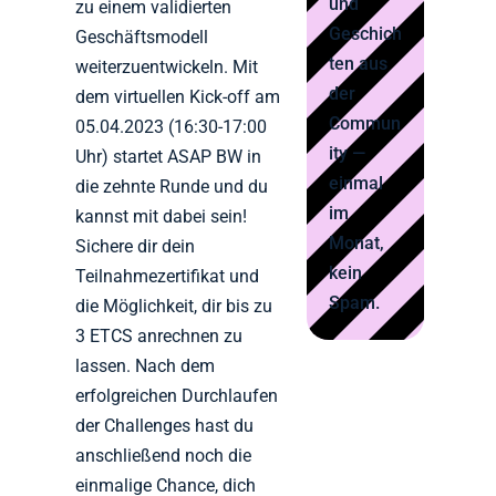
und
zu einem validierten
Geschich
Geschäftsmodell
ten aus
weiterzuentwickeln. Mit
der
dem virtuellen Kick-off am
Commun
05.04.2023 (16:30-17:00
ity —
Uhr) startet ASAP BW in
einmal
die zehnte Runde und du
im
kannst mit dabei sein!
Monat,
Sichere dir dein
kein
Teilnahmezertifikat und
Spam.
die Möglichkeit, dir bis zu
3 ETCS anrechnen zu
lassen. Nach dem
erfolgreichen Durchlaufen
der Challenges hast du
anschließend noch die
einmalige Chance, dich