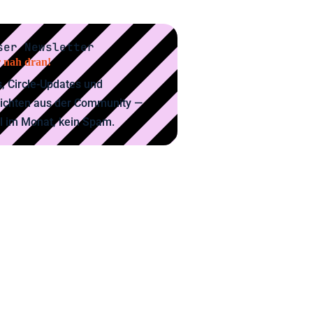
ser Newsletter
 nah dran!
, Circle-Updates und
ichten aus der Community —
l im Monat, kein Spam.