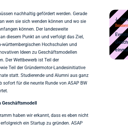
müssen nachhaltig gefördert werden. Gerade
↓ Un
, an wen sie sich wenden können und wo sie
Immer
n anfangen können. Der landesweite
Events
n diesem Punkt an und verfolgt das Ziel,
Gesch
n-württembergischen Hochschulen und
einma
innovativen Ideen zu Geschäftsmodellen
. Der Wettbewerb ist Teil der
ie Teil der Gründermotor-Landesinitiative
onate statt. Studierende und Alumni aus ganz
b sofort für die neunte Runde von ASAP BW
tet.
en Geschäftsmodell
amm haben wir erkannt, dass es eben nicht
 erfolgreich ein Startup zu gründen. ASAP