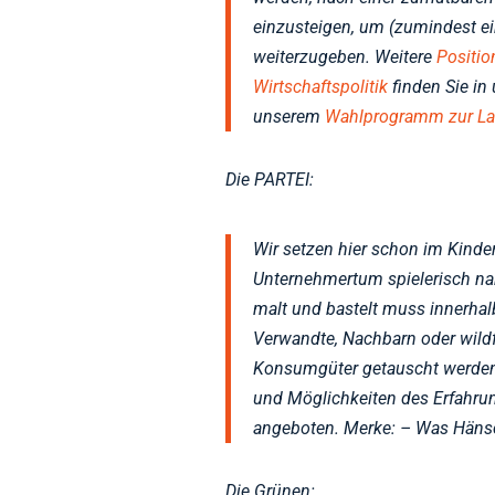
einzusteigen, um (zumindest ei
weiterzugeben. Weitere
Positio
Wirtschaftspolitik
finden Sie i
unserem
Wahlprogramm zur L
Die PARTEI:
Wir setzen hier schon im Kind
Unternehmertum spielerisch nah
malt und bastelt muss innerhal
Verwandte, Nachbarn oder wild
Konsumgüter getauscht werden
und Möglichkeiten des Erfahru
angeboten. Merke: – Was Hänsc
Die Grünen: