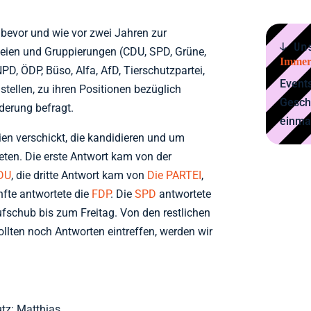
bevor und wie vor zwei Jahren zur
↓ Un
eien und Gruppierungen (CDU, SPD, Grüne,
Immer
NPD, ÖDP, Büso, Alfa, AfD, Tierschutzpartei,
Events
 stellen, zu ihren Positionen bezüglich
Gesch
erung befragt.
einma
eien verschickt, die kandidieren und um
ten. Die erste Antwort kam von der
DU
, die dritte Antwort kam von
Die PARTEI
,
nfte antwortete die
FDP
. Die
SPD
antwortete
fschub bis zum Freitag. Von den restlichen
ollten noch Antworten eintreffen, werden wir
tz: Matthias