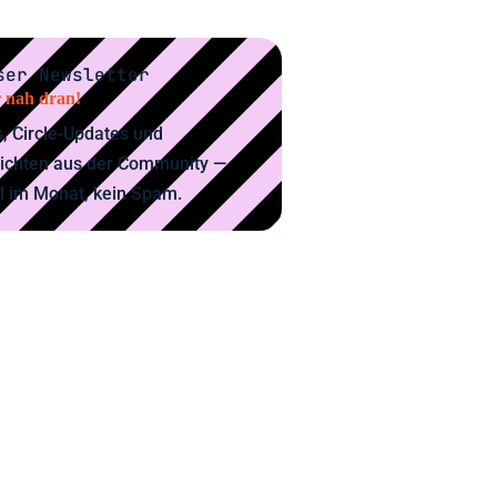
ser Newsletter
 nah dran!
, Circle-Updates und
ichten aus der Community —
l im Monat, kein Spam.