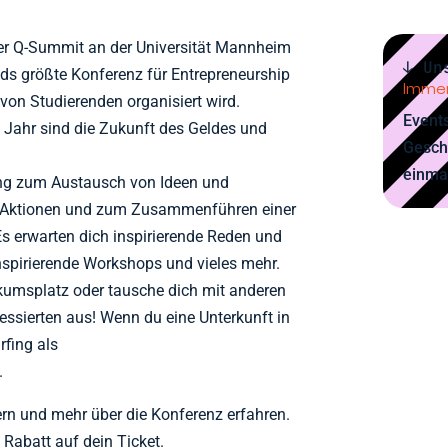
der Q-Summit an der Universität Mannheim
↓ Un
nds größte Konferenz für Entrepreneurship
Immer
 von Studierenden organisiert wird.
Events
Jahr sind die Zukunft des Geldes und
Gesch
einma
ung zum Austausch von Ideen und
 Aktionen und zum Zusammenführen einer
s erwarten dich inspirierende Reden und
inspirierende Workshops und vieles mehr.
ikumsplatz oder tausche dich mit anderen
ssierten aus! Wenn du eine Unterkunft in
fing als
.
ern und mehr über die Konferenz erfahren.
Rabatt auf dein Ticket.