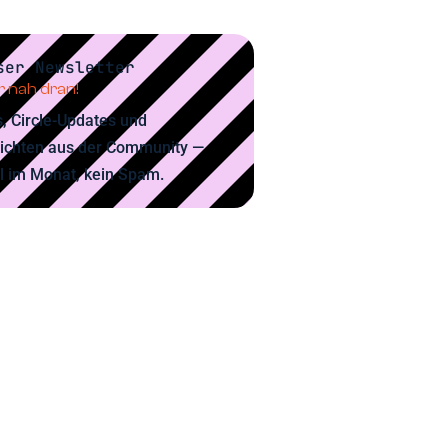
ser Newsletter
 nah dran!
, Circle-Updates und
ichten aus der Community —
l im Monat, kein Spam.