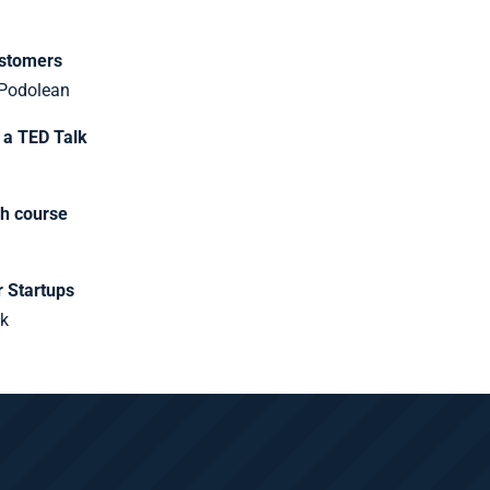
ustomers
 Podolean
t a TED Talk
sh course
 Startups
ek