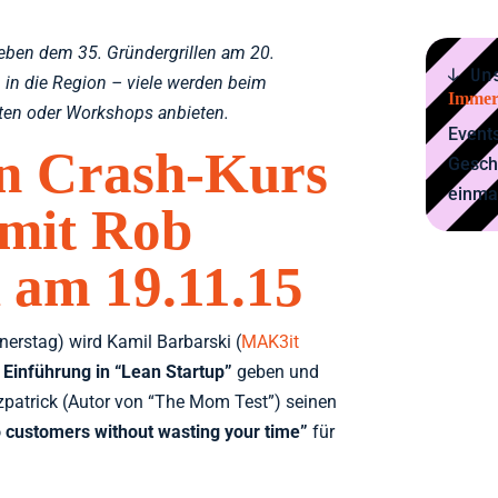
neben dem 35. Gründergrillen am 20.
↓ Un
in die Region – viele werden beim
Immer
lten oder Workshops anbieten.
Events
an Crash-Kurs
Gesch
einma
 mit Rob
k am 19.11.15
erstag) wird Kamil Barbarski (
MAK3it
 Einführung in “Lean Startup”
geben und
zpatrick (Autor von “The Mom Test”) seinen
o customers without wasting your time”
für