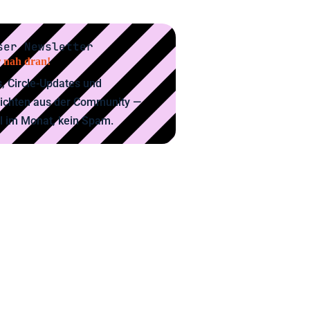
ser Newsletter
 nah dran!
, Circle-Updates und
ichten aus der Community —
l im Monat, kein Spam.