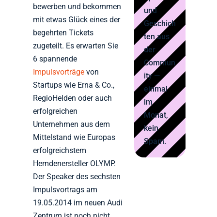
bewerben und bekommen
und
mit etwas Glück eines der
Geschich
begehrten Tickets
ten aus
zugeteilt. Es erwarten Sie
der
6 spannende
Commun
Impulsvorträge
von
ity —
Startups wie Erna & Co.,
einmal
RegioHelden oder auch
im
erfolgreichen
Monat,
Unternehmen aus dem
kein
Mittelstand wie Europas
Spam.
erfolgreichstem
Hemdenersteller OLYMP.
Der Speaker des sechsten
Impulsvortrags am
19.05.2014 im neuen Audi
Zentrum ist noch nicht