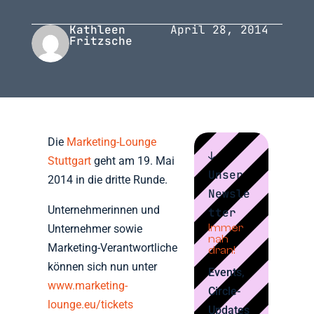
Kathleen
April 28, 2014
Fritzsche
Die
Marketing-Lounge
↓
Stuttgart
geht am 19. Mai
Unser
2014 in die dritte Runde.
Newsle
Unternehmerinnen und
tter
Immer
Unternehmer sowie
nah
Marketing-Verantwortliche
dran!
können sich nun unter
Events,
www.marketing-
Circle-
lounge.eu/tickets
Updates