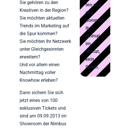
Sie gehören zu den
ten aus
Kreativen in der Region?
der
Sie möchten aktuellen
Commun
Trends im Marketing auf
ity —
die Spur kommen?
einmal
Sie möchten Ihr Netzwerk
im
unter Gleichgesinnten
Monat,
erweitern?
kein
Und vor allem einen
Spam.
Nachmittag voller
Knowhow erleben?
Dann sichern Sie sich
jetzt eines von 100
exklusiven Tickets und
sind am 09.09.2013 im
Showroom der Nimbus