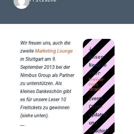
Wir freuen uns, auch die
↓
zweite
Marketing Lounge
Unser
in Stuttgart am 9.
Newsle
September 2013 bei der
tter
Nimbus Group als Partner
Immer
zu unterstützen. Als
nah
dran!
kleines Dankeschön gibt
Events,
es für unsere Leser 10
Circle-
Freitickets zu gewinnen
Updates
(siehe unten).
und
__
Geschich