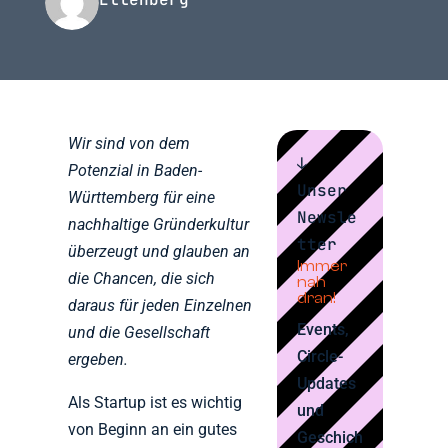
Wir sind von dem
↓
Potenzial in Baden-
Unser
Württemberg für eine
Newsle
nachhaltige Gründerkultur
tter
überzeugt und glauben an
Immer
die Chancen, die sich
nah
dran!
daraus für jeden Einzelnen
Events,
und die Gesellschaft
Circle-
ergeben.
Updates
Als Startup ist es wichtig
und
von Beginn an ein gutes
Geschich