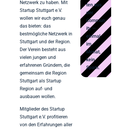
Netzwerk zu haben. Mit
ten aus
Startup Stuttgart e.V.
der
wollen wir euch genau
Commun
das bieten: das
ity —
bestmögliche Netzwerk in
einmal
Stuttgart und der Region.
im
Der Verein besteht aus
Monat,
vielen jungen und
kein
erfahrenen Gründern, die
Spam.
gemeinsam die Region
Stuttgart als Startup
Region auf- und
ausbauen wollen.
Mitglieder des Startup
Stuttgart e.V. profitieren
von den Erfahrungen aller