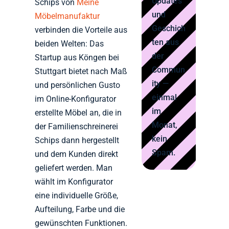
Updates
Schips von
Meine
und
Möbelmanufaktur
Geschich
verbinden die Vorteile aus
ten aus
beiden Welten: Das
der
Startup aus Köngen bei
Commun
Stuttgart bietet nach Maß
ity —
und persönlichen Gusto
einmal
im Online-Konfigurator
im
erstellte Möbel an, die in
Monat,
der Familienschreinerei
kein
Schips dann hergestellt
Spam.
und dem Kunden direkt
geliefert werden. Man
wählt im Konfigurator
eine individuelle Größe,
Aufteilung, Farbe und die
gewünschten Funktionen.