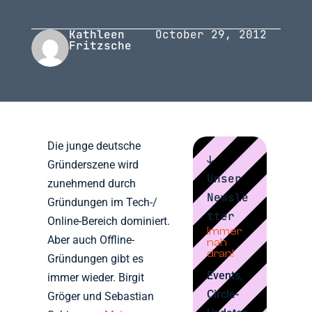
Kathleen
October 29, 2012
Fritzsche
Die junge deutsche
↓
Gründerszene wird
Unser
zunehmend durch
Newsle
Gründungen im Tech-/
tter
Online-Bereich dominiert.
Immer
Aber auch Offline-
nah
dran!
Gründungen gibt es
Events,
immer wieder. Birgit
Circle-
Gröger und Sebastian