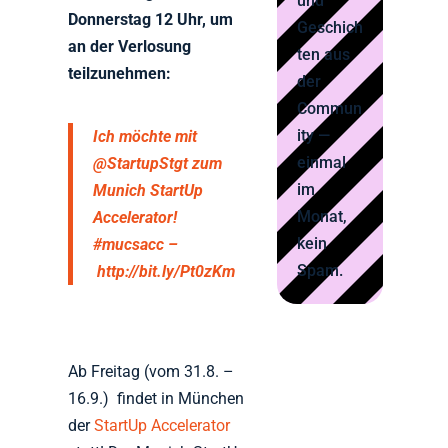
und
Donnerstag 12 Uhr, um
Geschich
an der Verlosung
ten aus
teilzunehmen:
der
Commun
ity —
Ich möchte mit
einmal
@StartupStgt zum
im
Munich StartUp
Monat,
Accelerator!
kein
#mucsacc –
Spam.
http://bit.ly/Pt0zKm
Ab Freitag (vom 31.8. –
16.9.) findet in München
der
StartUp Accelerator