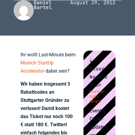
Daniel
August 29, 2012
Bartel
Ihr wollt Last-Minute beim
↓
Munich StartUp
Unser
Accelerator
dabei sein?
Newsle
Wir haben insgesamt 5
tter
Immer
Rabattcodes an
nah
Stuttgarter Gründer zu
dran!
verlosen! Damit kostet
Events,
das Ticket nur noch 100
Circle-
€ statt 180 €. Twittert
Updates
einfach folgendes bis