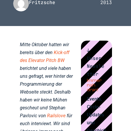
Fritzsche
2013
Mitte Oktober hatten wir
↓
bereits über den
Kick-off
Unser
des Elevator Pitch BW
Newsle
berichtet und viele haben
tter
uns gefragt, wer hinter der
Immer
Programmierung der
nah
dran!
Webseite steckt. Deshalb
Events,
haben wir keine Mühen
Circle-
gescheut und Stephan
Updates
Pavlovic von
Railslove
für
und
euch interviewt. Wir sind
Geschich