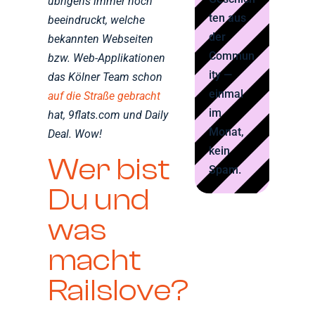
übrigens immer noch
ten aus
beeindruckt, welche
der
bekannten Webseiten
Commun
bzw. Web-Applikationen
ity —
das Kölner Team schon
einmal
auf die Straße gebracht
im
hat, 9flats.com und Daily
Monat,
Deal. Wow!
kein
Wer bist
Spam.
Du und
was
macht
Railslove?