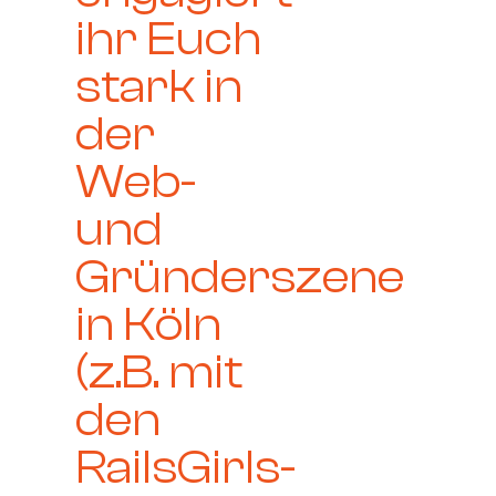
ihr Euch
stark in
der
Web-
und
Gründerszene
in Köln
(z.B. mit
den
RailsGirls-