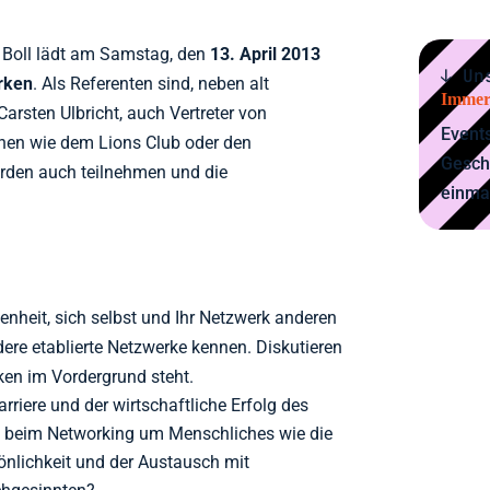
 Boll lädt am Samstag, den
13. April 2013
↓ Un
rken
. Als Referenten sind, neben alt
Immer
arsten Ulbricht, auch Vertreter von
Events
onen wie dem Lions Club oder den
Gesch
werden auch teilnehmen und die
einma
enheit, sich selbst und Ihr Netzwerk anderen
dere etablierte Netzwerke kennen. Diskutieren
ken im Vordergrund steht.
rriere und der wirtschaftliche Erfolg des
s beim Networking um Menschliches wie die
önlichkeit und der Austausch mit