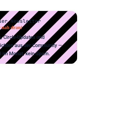
ser Newsletter
 nah dran!
, Circle-Updates und
ichten aus der Community —
l im Monat, kein Spam.