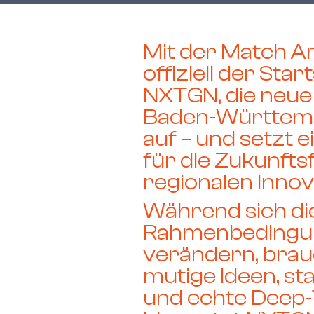
Mit der
Match A
offiziell der Star
NXTGN
, die neu
Baden-Württemb
auf – und setzt 
für die Zukunfts
regionalen Inno
Während sich die
Rahmenbedingun
verändern, brau
mutige Ideen, s
und echte Deep