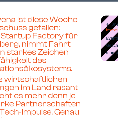
rena
ist diese Woche
↓ Un
tschuss gefallen:
Immer
e Startup Factory für
Events
erg, nimmt Fahrt
Gesch
ein starkes Zeichen
einma
fähigkeit des
vationsökosystems.
 wirtschaftlichen
gen im Land rasant
cht es mehr denn je
tarke Partnerschaften
-Tech-Impulse
. Genau