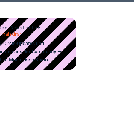
ser Newsletter
 nah dran!
, Circle-Updates und
ichten aus der Community —
l im Monat, kein Spam.