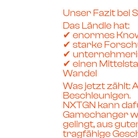
Unser Fazit bei S
Das Ländle hat:
✔ enormes Kno
✔ starke Forsc
✔ unternehmeri
✔ einen Mittelsta
Wandel
Was jetzt zählt:
A
Beschleunigen.
NXTGN kann daf
Gamechanger we
gelingt, aus gute
tragfähige Gesc