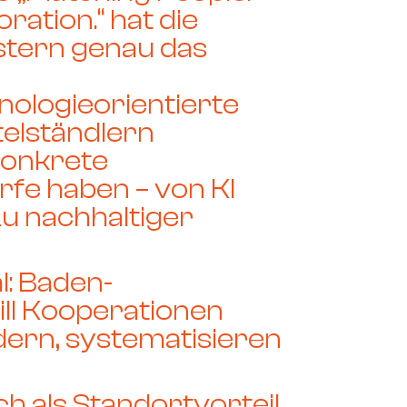
ration.“
hat die
stern genau das
nologieorientierte
telständlern
konkrete
fe haben – von KI
zu nachhaltiger
l: Baden-
ll Kooperationen
dern, systematisieren
h als Standortvorteil