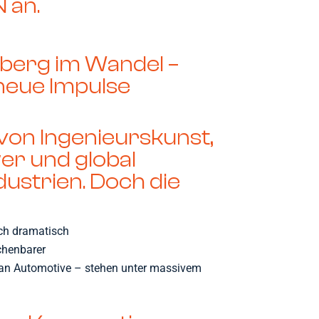
 an.
erg im Wandel –
neue Impulse
von Ingenieurskunst,
er und global
dustrien. Doch die
ich dramatisch
chenbarer
oran Automotive – stehen unter massivem