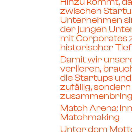
Hinzu kommt, d
zwischen Startu
Unternehmen si
der jungen Unt
mit Corporates 
historischer Tie
Damit wir unsere
verlieren, brauc
die Startups und
zufällig
, sonder
zusammenbring
Match Arena: In
Matchmaking
Unter dem Mot