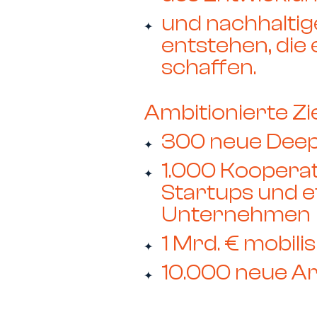
und nachhalti
entstehen, di
schaffen.
Ambitionierte Zi
300 neue Deep
1.000 Koopera
Startups und e
Unternehmen
1 Mrd. € mobili
10.000 neue Ar