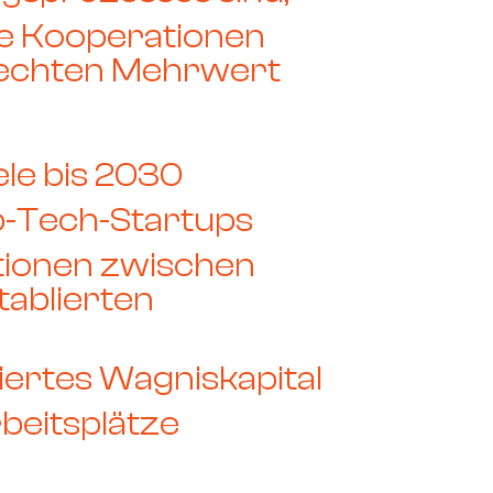
ge Kooperationen
e echten Mehrwert
ele bis 2030
-Tech-Startups
tionen
zwischen
tablierten
siertes Wagniskapital
beitsplätze