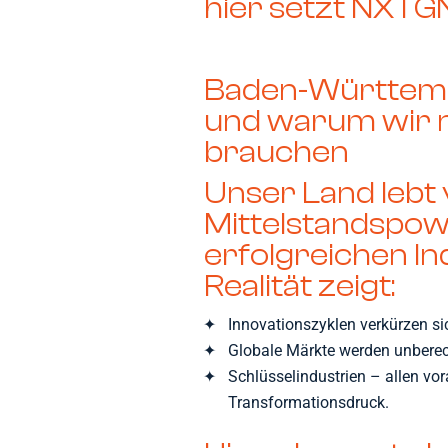
hier setzt NXTGN
Baden-Württemb
und warum wir 
brauchen
Unser Land lebt 
Mittelstandspow
erfolgreichen In
Realität zeigt:
Innovationszyklen verkürzen s
Globale Märkte werden unbere
Schlüsselindustrien – allen v
Transformationsdruck.