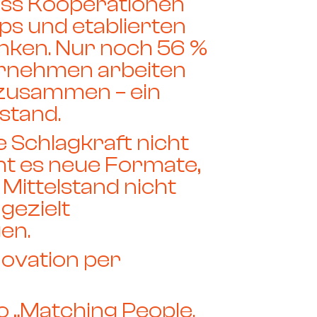
ass Kooperationen
ps und etablierten
nken. Nur noch
56 %
ernehmen arbeiten
zusammen – ein
fstand.
 Schlagkraft nicht
ht es neue Formate,
 Mittelstand
nicht
n
gezielt
en.
novation per
to
„Matching People.