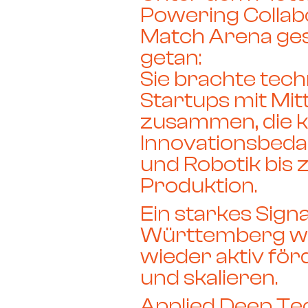
Powering Collabo
Match Arena ge
getan:
Sie brachte tech
Startups mit Mit
zusammen, die 
Innovationsbedar
und Robotik bis 
Produktion.
Ein starkes Signa
Württemberg wi
wieder aktiv för
und skalieren.
Applied Deep Tec