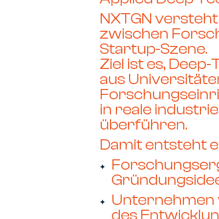
NXTGN versteht 
zwischen Forsch
Startup-Szene
.
Ziel ist es, Dee
aus Universität
Forschungseinri
in reale industr
überführen.
Damit entsteht e
Forschungserg
Gründungside
Unternehmen v
des Entwicklun