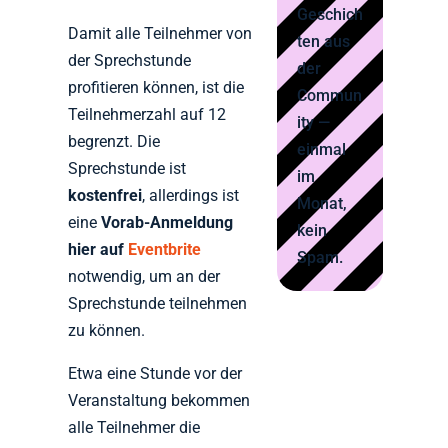
Geschich
Damit alle Teilnehmer von
ten aus
der Sprechstunde
der
profitieren können, ist die
Commun
Teilnehmerzahl auf 12
ity —
begrenzt. Die
einmal
Sprechstunde ist
im
kostenfrei
, allerdings ist
Monat,
eine
Vorab-Anmeldung
kein
hier auf
Eventbrite
Spam.
notwendig, um an der
Sprechstunde teilnehmen
zu können.
Etwa eine Stunde vor der
Veranstaltung bekommen
alle Teilnehmer die