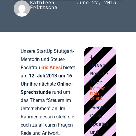
Kathleen
June 27, 2013
Fritzsche
Unsere StartUp Stuttgart-
↓
Mentorin und Steuer-
Unser
Fachfrau
Iris Anesi
bietet
Newsle
am
12. Juli 2013 um 16
tter
Uhr
ihre nächste
Online-
Immer
Sprechstunde
rund um
nah
dran!
das Thema “Steuern im
Events,
Unternehmen” an. Im
Circle-
Rahmen dessen steht sie
Updates
euch zu all euren Fragen
und
Rede und Antwort.