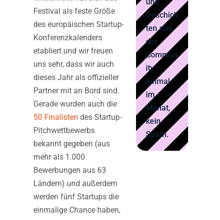
und
Festival als feste Größe
Geschich
des europäischen Startup-
ten aus
Konferenzkalenders
der
etabliert und wir freuen
Commun
uns sehr, dass wir auch
ity —
dieses Jahr als offizieller
einmal
Partner mit an Bord sind.
im
Gerade wurden auch die
Monat,
50 Finalisten
des Startup-
kein
Pitchwettbewerbs
Spam.
bekannt gegeben (aus
mehr als 1.000
Bewerbungen aus 63
Ländern) und außerdem
werden fünf Startups die
einmalige Chance haben,