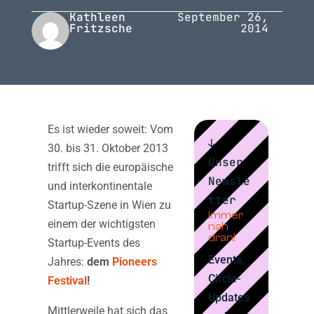
Kathleen
September 26,
Fritzsche
2014
Es ist wieder soweit: Vom
↓
30. bis 31. Oktober 2013
Unser
trifft sich die europäische
Newsle
und interkontinentale
tter
Startup-Szene in Wien zu
Immer
einem der wichtigsten
nah
dran!
Startup-Events des
Events,
Jahres:
dem
Pioneers
Circle-
Festival
!
Updates
Mittlerweile hat sich das