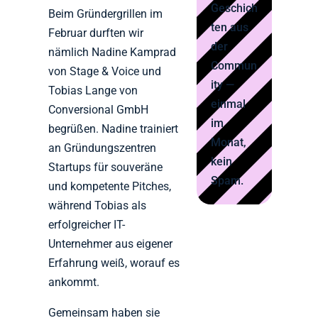
Geschich
Beim Gründergrillen im
ten aus
Februar durften wir
der
nämlich Nadine Kamprad
Commun
von Stage & Voice und
ity —
Tobias Lange von
einmal
Conversional GmbH
im
begrüßen. Nadine trainiert
Monat,
an Gründungszentren
kein
Startups für souveräne
Spam.
und kompetente Pitches,
während Tobias als
erfolgreicher IT-
Unternehmer aus eigener
Erfahrung weiß, worauf es
ankommt.
Gemeinsam haben sie