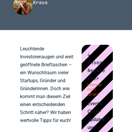
Kraus
Leuchtende
↓
Investorenaugen und weit
Unser
geöffnete Brieftaschen –
Newsle
ein Wunschtraum vieler
tter
Startups, Gründer und
Immer
Gründerinnen. Doch wie
nah
dran!
kommt man diesem Ziel
Events,
einen entscheidenden
Circle-
Schritt näher? Wir haben
Updates
wertvolle Tipps für euch!
und