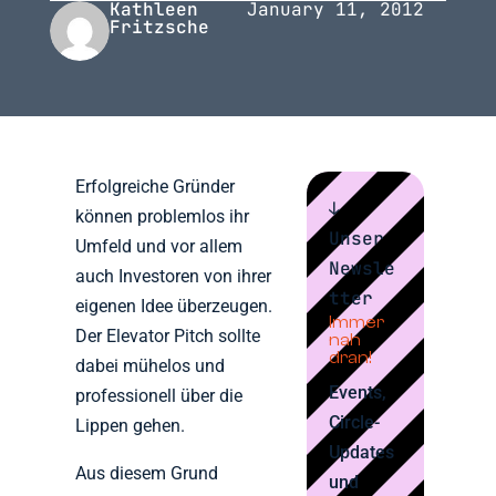
Kathleen
January 11, 2012
Fritzsche
Erfolgreiche Gründer
↓
können problemlos ihr
Unser
Umfeld und vor allem
Newsle
auch Investoren von ihrer
tter
eigenen Idee überzeugen.
Immer
Der Elevator Pitch sollte
nah
dran!
dabei mühelos und
Events,
professionell über die
Circle-
Lippen gehen.
Updates
Aus diesem Grund
und