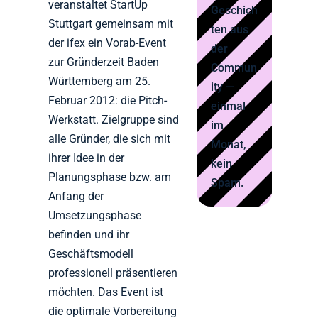
veranstaltet StartUp
Geschich
Stuttgart gemeinsam mit
ten aus
der ifex ein Vorab-Event
der
zur Gründerzeit Baden
Commun
Württemberg am 25.
ity —
Februar 2012: die Pitch-
einmal
Werkstatt. Zielgruppe sind
im
alle Gründer, die sich mit
Monat,
ihrer Idee in der
kein
Planungsphase bzw. am
Spam.
Anfang der
Umsetzungsphase
befinden und ihr
Geschäftsmodell
professionell präsentieren
möchten. Das Event ist
die optimale Vorbereitung