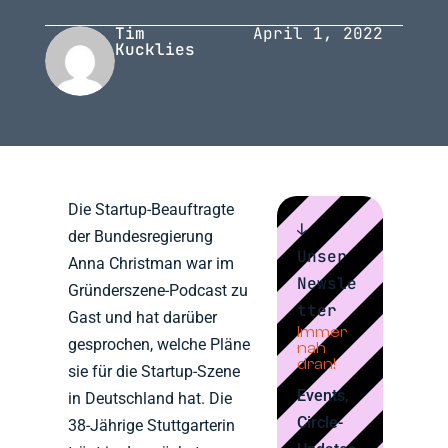
Tim
April 1, 2022
Kucklies
Die Startup-Beauftragte
↓
der Bundesregierung
Unser
Anna Christman war im
Newsle
Gründerszene-Podcast zu
tter
Gast und hat darüber
Immer
gesprochen, welche Pläne
nah
dran!
sie für die Startup-Szene
Events,
in Deutschland hat. Die
Circle-
38-Jährige Stuttgarterin