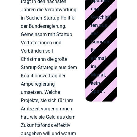
Updates
trägt in den nächsten
und
Jahren die Verantwortung
Geschich
in Sachen Startup-Politik
ten aus
der Bundesregierung.
der
Gemeinsam mit Startup
Commun
Vertreter:innen und
ity —
Verbänden soll
einmal
Christmann die große
im
Startup-Strategie aus dem
Monat,
Koalitionsvertrag der
kein
Ampelregierung
Spam.
umsetzen. Welche
Projekte, sie sich für ihre
Amtszeit vorgenommen
hat, wie sie Geld aus dem
Zukunftsfonds effektiv
ausgeben will und warum