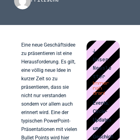
Eine neue Geschäftsidee
↓
zu präsentieren ist eine
Unser
Herausforderung. Es gilt,
Newsle
eine völlig neue Idee in
tter
kurzer Zeit so zu
Immer
präsentieren, dass sie
nah
dran!
nicht nur verstanden
Events,
sondern vor allem auch
Circle-
erinnert wird. Eine der
Updates
typischen PowerPoint-
und
Präsentationen mit vielen
Geschich
Bullet Points wird hier