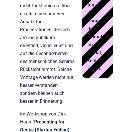
ten aus
nicht funktionieren. Aber
der
es gibt einen anderen
Commun
Ansatz für
ity —
Präsentationen, der sich
einmal
am Zielpublikum
im
orientiert, visueller ist und
Monat,
auf die Besonderheiten
kein
des menschlichen Gehirns
Spam.
Rücksicht nimmt. Solche
Vorträge werden nicht nur
besser verstanden
sondern bleiben auch
besser in Erinnerung.
Im Workshop von Dirk
Haun
“Presenting for
Geeks (Startup Edition)”