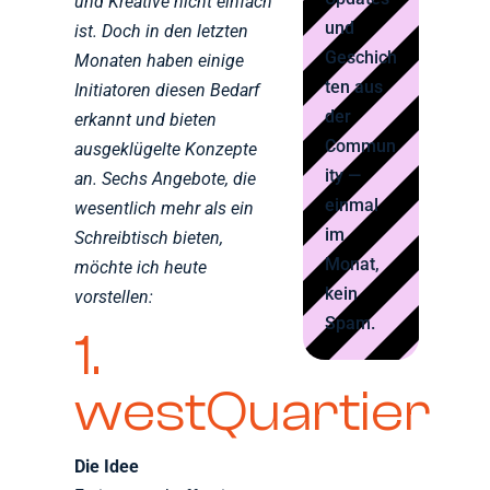
und Kreative nicht einfach
und
ist. Doch in den letzten
Geschich
Monaten haben einige
ten aus
Initiatoren diesen Bedarf
der
erkannt und bieten
Commun
ausgeklügelte Konzepte
ity —
an. Sechs Angebote, die
einmal
wesentlich mehr als ein
im
Schreibtisch bieten,
Monat,
möchte ich heute
kein
vorstellen:
Spam.
1.
westQuartier
Die Idee