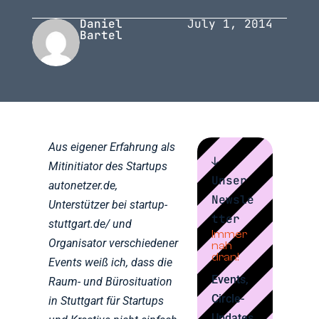
Daniel
July 1, 2014
Bartel
Aus eigener Erfahrung als
↓
Mitinitiator des Startups
Unser
autonetzer.de,
Newsle
Unterstützer bei startup-
tter
stuttgart.de/ und
Immer
Organisator verschiedener
nah
dran!
Events weiß ich, dass die
Events,
Raum- und Bürosituation
Circle-
in Stuttgart für Startups
Updates