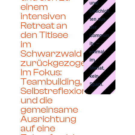
und
einem
Geschich
intensiven
ten aus
Retreat an
der
den Titisee
Commun
im
ity —
Schwarzwald
einmal
im
zurückgezogen.
Monat,
Im Fokus:
kein
Teambuilding,
Spam.
Selbstreflexion
und die
gemeinsame
Ausrichtung
auf eine