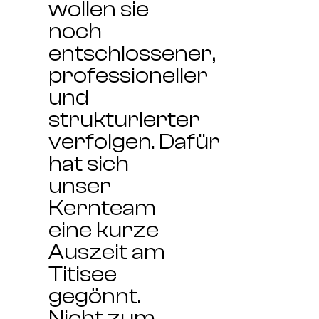
wollen sie
noch
entschlossener,
professioneller
und
strukturierter
verfolgen. Dafür
hat sich
unser
Kernteam
eine kurze
Auszeit am
Titisee
gegönnt.
Nicht zum