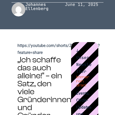
Johannes
June 11, 2025
Ellenberg
https://youtube.com/shorts/ZC8NG6ECBZw?
↓
feature=share
Unser
„Ich schaffe
Newsle
das auch
tter
alleine!“ – ein
Immer
nah
Satz, den
dran!
viele
Events,
Gründerinnen
Circle-
und
Updates
und