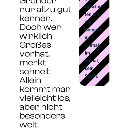
Gründer
Geschich
nur allzu gut
ten aus
kennen.
der
Doch wer
Commun
wirklich
ity —
Großes
einmal
vorhat,
im
merkt
Monat,
kein
schnell:
Spam.
Allein
kommt man
vielleicht los,
aber nicht
besonders
weit.