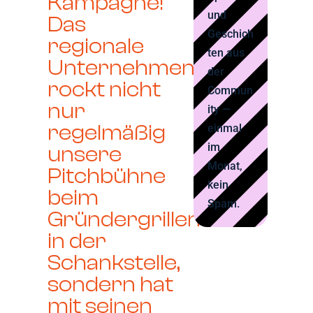
Kampagne!
und
Das
Geschich
regionale
ten aus
Unternehmen
der
rockt nicht
Commun
nur
ity —
regelmäßig
einmal
im
unsere
Monat,
Pitchbühne
kein
beim
Spam.
Gründergrillen
in der
Schankstelle,
sondern hat
mit seinen