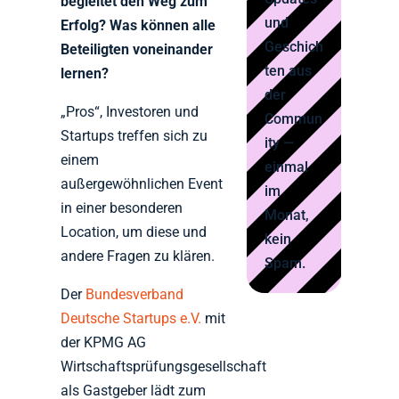
begleitet den Weg zum
und
Erfolg? Was können alle
Geschich
Beteiligten voneinander
ten aus
lernen?
der
„Pros“, Investoren und
Commun
Startups treffen sich zu
ity —
einem
einmal
außergewöhnlichen Event
im
in einer besonderen
Monat,
Location, um diese und
kein
andere Fragen zu klären.
Spam.
Der
Bundesverband
Deutsche Startups e.V.
mit
der KPMG AG
Wirtschaftsprüfungsgesellschaft
als Gastgeber lädt zum