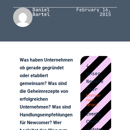
Daniel
February 16,
Bartel
2015
Was haben Unternehmen
↓
ob gerade gegründet
Unser
oder etabliert
Newsle
gemeinsam? Was sind
tter
die Geheimrezepte von
Immer
erfolgreichen
nah
dran!
Unternehmen? Was sind
Events,
Handlungsempfehlungen
Circle-
für Newcomer? Wer
Updates