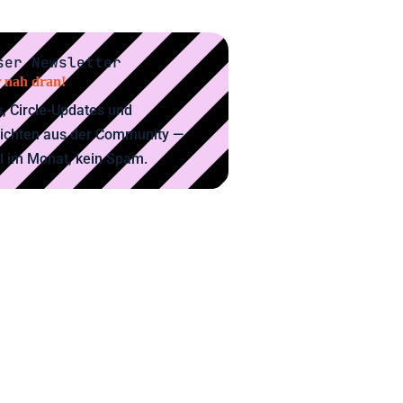
ser Newsletter
 nah dran!
, Circle-Updates und
ichten aus der Community —
l im Monat, kein Spam.