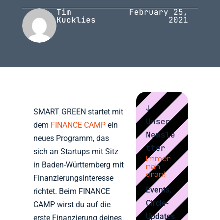
Tim
February 25,
Kucklies
2021
↓
SMART GREEN startet mit
Unser
dem
FINANCE CAMP
ein
Newsle
neues Programm, das
tter
sich an Startups mit Sitz
Immer
in Baden-Württemberg mit
nah
dran!
Finanzierungsinteresse
Events,
richtet. Beim FINANCE
Circle-
CAMP wirst du auf die
Updates
erste Finanzierung deines