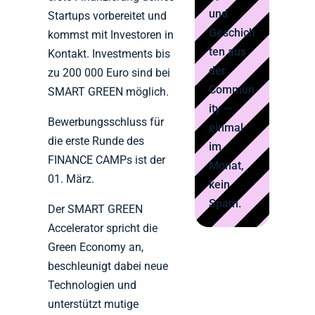
und
Startups vorbereitet und
Geschich
kommst mit Investoren in
ten aus
Kontakt. Investments bis
der
zu 200 000 Euro sind bei
Commun
SMART GREEN möglich.
ity —
Bewerbungsschluss für
einmal
die erste Runde des
im
FINANCE CAMPs ist der
Monat,
01. März.
kein
Spam.
Der SMART GREEN
Accelerator spricht die
Green Economy an,
beschleunigt dabei neue
Technologien und
unterstützt mutige