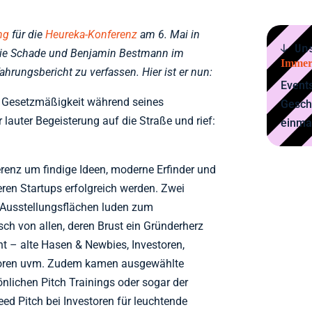
ng
für die
Heureka-Konferenz
am 6. Mai in
↓ Un
phie Schade und Benjamin Bestmann im
Immer
ahrungsbericht zu verfassen. Hier ist er nun:
Events
e Gesetzmäßigkeit während seines
Gesch
 lauter Begeisterung auf die Straße und rief:
einma
renz um findige Ideen, moderne Erfinder und
eren Startups erfolgreich werden. Zwei
Ausstellungsflächen luden zum
h von allen, deren Brust ein Gründerherz
t – alte Hasen & Newbies, Investoren,
toren uvm. Zudem kamen ausgewählte
nlichen Pitch Trainings oder sogar der
ed Pitch bei Investoren für leuchtende