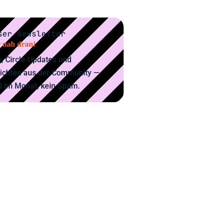
ser Newsletter
 nah dran!
, Circle-Updates und
ichten aus der Community —
l im Monat, kein Spam.