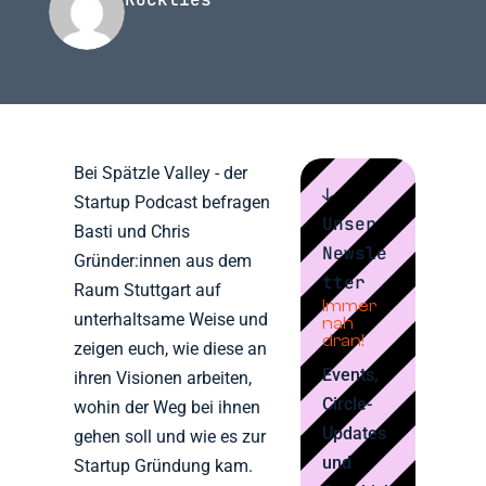
Bei Spätzle Valley - der
↓
Startup Podcast befragen
Unser
Basti und Chris
Newsle
Gründer:innen aus dem
tter
Raum Stuttgart auf
Immer
unterhaltsame Weise und
nah
dran!
zeigen euch, wie diese an
Events,
ihren Visionen arbeiten,
Circle-
wohin der Weg bei ihnen
Updates
gehen soll und wie es zur
und
Startup Gründung kam.