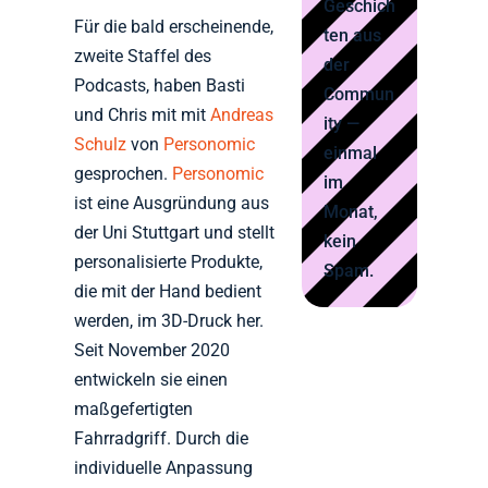
Geschich
Für die bald erscheinende,
ten aus
zweite Staffel des
der
Podcasts, haben Basti
Commun
und Chris mit mit
Andreas
ity —
Schulz
von
Personomic
einmal
gesprochen.
Personomic
im
ist eine Ausgründung aus
Monat,
der Uni Stuttgart und stellt
kein
personalisierte Produkte,
Spam.
die mit der Hand bedient
werden, im 3D-Druck her.
Seit November 2020
entwickeln sie einen
maßgefertigten
Fahrradgriff. Durch die
individuelle Anpassung