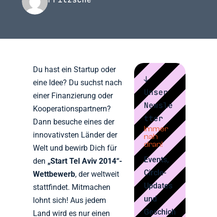
Du hast ein Startup oder
↓
eine Idee? Du suchst nach
Unser
einer Finanzierung oder
Newsle
Kooperationspartnern?
tter
Dann besuche eines der
Immer
innovativsten Länder der
nah
dran!
Welt und bewirb Dich für
Events,
den
„Start Tel Aviv 2014“-
Circle-
Wettbewerb
, der weltweit
Updates
stattfindet. Mitmachen
und
lohnt sich! Aus jedem
Geschich
Land wird es nur einen