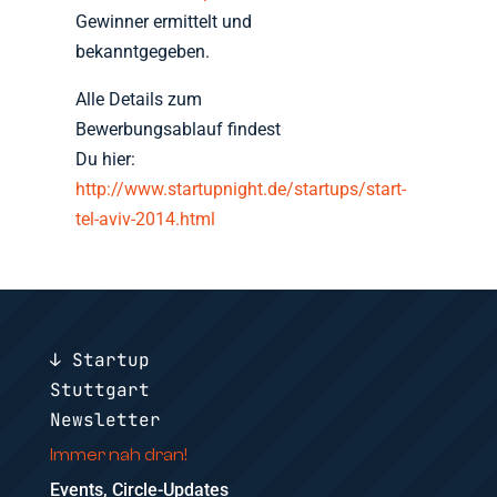
Gewinner ermittelt und
bekanntgegeben.
Alle Details zum
Bewerbungsablauf findest
Du hier:
http://www.startupnight.de/startups/start-
tel-aviv-2014.html
↓ Startup
Stuttgart
Newsletter
Immer nah dran!
Events, Circle-Updates