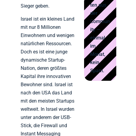
ten aus
Sieger geben.
der
Israel ist ein kleines Land
Commun
mit nur 8 Millionen
ity —
Einwohnern und wenigen
einmal
natürlichen Ressourcen.
im
Doch es ist eine junge
Monat,
dynamische Startup-
kein
Nation, deren größtes
Spam.
Kapital ihre innovativen
Bewohner sind. Israel ist
nach den USA das Land
mit den meisten Startups
weltweit. In Israel wurden
unter anderem der USB-
Stick, die Firewall und
Instant Messaging