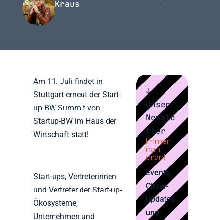
Kraus
Am 11. Juli findet in
↓
Stuttgart erneut der Start-
Unser
up BW Summit von
Newsle
Startup-BW im Haus der
tter
Wirtschaft statt!
Immer
nah
dran!
Events,
Start-ups, Vertreterinnen
Circle-
und Vertreter der Start-up-
Updates
Ökosysteme,
und
Unternehmen und