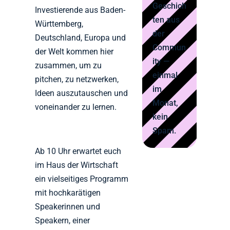
Geschich
Investierende aus Baden-
ten aus
Württemberg,
der
Deutschland, Europa und
Commun
der Welt kommen hier
ity —
zusammen, um zu
einmal
pitchen, zu netzwerken,
im
Ideen auszutauschen und
Monat,
voneinander zu lernen.
kein
Spam.
Ab 10 Uhr erwartet euch
im Haus der Wirtschaft
ein vielseitiges Programm
mit hochkarätigen
Speakerinnen und
Speakern, einer