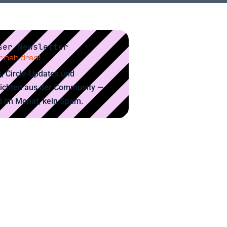
ser Newsletter
 nah dran!
, Circle-Updates und
ichten aus der Community —
l im Monat, kein Spam.